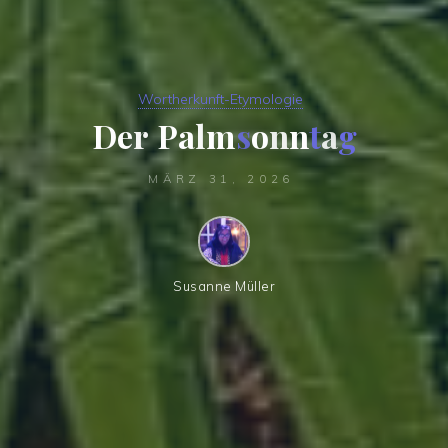
Wortherkunft-Etymologie
D
e
r
P
a
l
m
s
o
n
n
t
a
g
MÄRZ 31, 2026
Susanne Müller