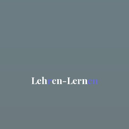
L
e
h
r
e
n
-
L
e
r
n
e
n