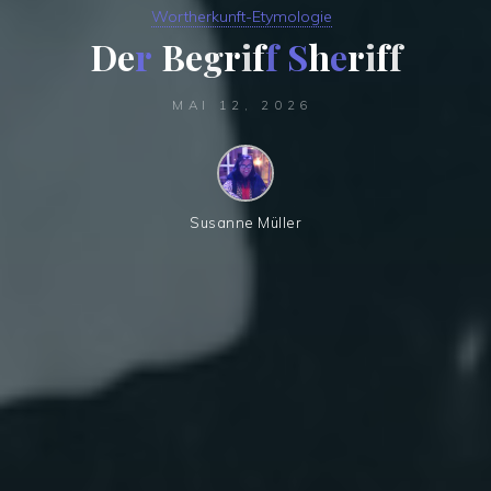
Wortherkunft-Etymologie
D
e
r
B
e
g
r
i
f
f
S
h
e
r
i
f
f
MAI 12, 2026
Susanne Müller